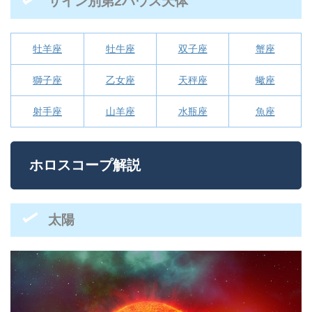
サイン別第2ハウス天体
牡羊座
牡牛座
双子座
蟹座
獅子座
乙女座
天秤座
蠍座
射手座
山羊座
水瓶座
魚座
ホロスコープ解説
太陽