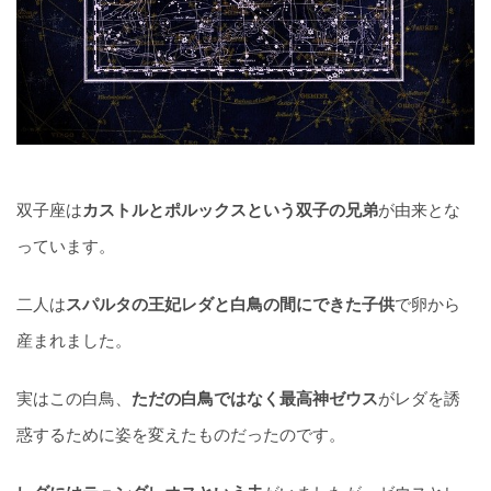
双子座は
カストルとポルックスという双子の兄弟
が由来とな
っています。
二人は
スパルタの王妃レダと白鳥の間にできた子供
で卵から
産まれました。
実はこの白鳥、
ただの白鳥ではなく最高神ゼウス
がレダを誘
惑するために姿を変えたものだったのです。