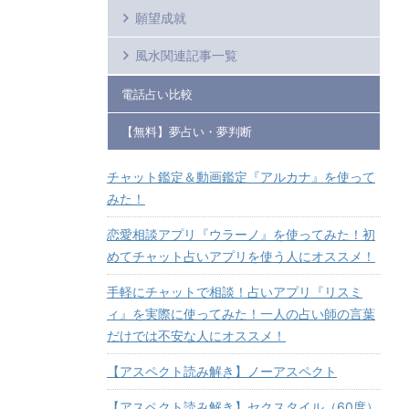
願望成就
風水関連記事一覧
電話占い比較
【無料】夢占い・夢判断
チャット鑑定＆動画鑑定『アルカナ』を使って
みた！
恋愛相談アプリ『ウラーノ』を使ってみた！初
めてチャット占いアプリを使う人にオススメ！
手軽にチャットで相談！占いアプリ『リスミ
ィ』を実際に使ってみた！一人の占い師の言葉
だけでは不安な人にオススメ！
【アスペクト読み解き】ノーアスペクト
【アスペクト読み解き】セクスタイル（60度）