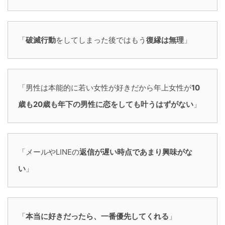
「
破滅行動
をしてしまった後ではもう
復縁は無理
」
「男性は本能的に若い女性が好きだから年上女性が
10
歳も20歳も年下の男性に恋をしても叶うはずがない
」
「メールやLINEの
返信が遅い時点であまり興味がな
い
」
「
本当に好きだったら、一番優先してくれる
」