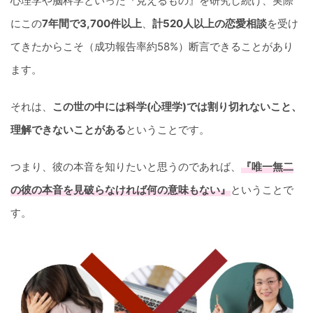
心理学や脳科学といった『見えるもの』を研究し続け、実際
にこの
7年間で3,700件以上
、
計520人以上の恋愛相談
を受け
てきたからこそ（成功報告率約58%）断言できることがあり
ます。
それは、
この世の中には科学(心理学)では割り切れないこと、
理解できないことがある
ということです。
つまり、彼の本音を知りたいと思うのであれば、
『唯一無二
の彼の本音を見破らなければ何の意味もない』
ということで
す。