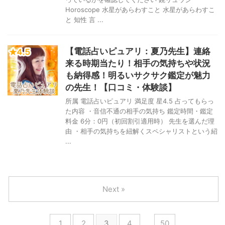
Horoscope 水星があらわすこと 水星があらわすこ
と 知性 言 ...
【電話占いピュアリ：夏乃先生】連絡
来る時期当たり！相手の気持ちや状況
も納得感！明るいサクサク鑑定が魅力
の先生！【口コミ・体験談】
所属 電話占いピュアリ 満足度 星4.5 占ってもらっ
た内容 ・音信不通の相手の気持ち 鑑定時間・鑑定
料金 6分：0円（初回割引適用時） 先生を選んだ理
由 ・相手の気持ちを紐解くスペシャリストという紹
...
Next »
1
2
3
4
…
50