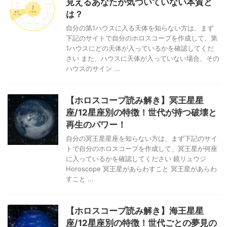
見えるあなたが気づいていない本質と
は？
自分の第1ハウスに入る天体を知らない方は、まず
下記のサイトで自分のホロスコープを作成して、第
1ハウスにどの天体が入っているかを確認してくだ
さい また、ハウスに天体が入っていない場合、その
ハウスのサイン ...
【ホロスコープ読み解き】冥王星星
座/12星座別の特徴！世代が持つ破壊と
再生のパワー！
自分の冥王星星座を知らない方は、まず下記のサイ
トで自分のホロスコープを作成して、冥王星が何座
に入っているかを確認してください 鏡リュウジ
Horoscope 冥王星があらわすこと 冥王星があらわ
すこと ...
【ホロスコープ読み解き】海王星星
座/12星座別の特徴！世代ごとの夢見の