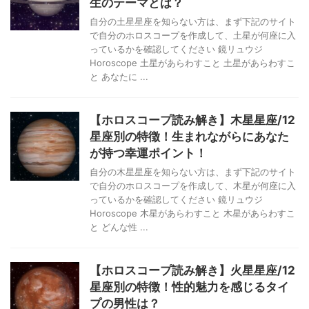
生のテーマとは？
自分の土星星座を知らない方は、まず下記のサイト
で自分のホロスコープを作成して、土星が何座に入
っているかを確認してください 鏡リュウジ
Horoscope 土星があらわすこと 土星があらわすこ
と あなたに ...
【ホロスコープ読み解き】木星星座/12
星座別の特徴！生まれながらにあなた
が持つ幸運ポイント！
自分の木星星座を知らない方は、まず下記のサイト
で自分のホロスコープを作成して、木星が何座に入
っているかを確認してください 鏡リュウジ
Horoscope 木星があらわすこと 木星があらわすこ
と どんな性 ...
【ホロスコープ読み解き】火星星座/12
星座別の特徴！性的魅力を感じるタイ
プの男性は？