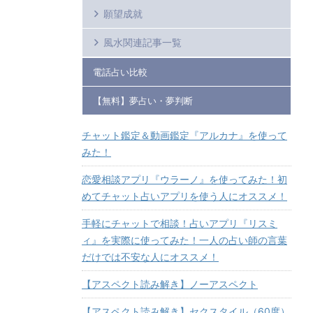
願望成就
風水関連記事一覧
電話占い比較
【無料】夢占い・夢判断
チャット鑑定＆動画鑑定『アルカナ』を使って
みた！
恋愛相談アプリ『ウラーノ』を使ってみた！初
めてチャット占いアプリを使う人にオススメ！
手軽にチャットで相談！占いアプリ『リスミ
ィ』を実際に使ってみた！一人の占い師の言葉
だけでは不安な人にオススメ！
【アスペクト読み解き】ノーアスペクト
【アスペクト読み解き】セクスタイル（60度）