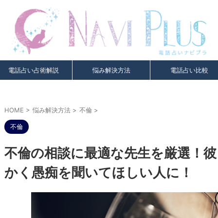
電話占い占術解説
悩み解決方法
電話占い比較
HOME
>
悩み解決方法
>
不倫
>
不倫
不倫の相談に最適な先生を厳選！彼
かく愚痴を聞いてほしい人に！