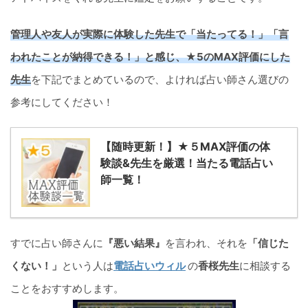
管理人や友人が実際に体験した先生で「当たってる！」「言
われたことが納得できる！」と感じ、★5のMAX評価にした
先生
を下記でまとめているので、よければ占い師さん選びの
参考にしてください！
【随時更新！】★５MAX評価の体
験談&先生を厳選！当たる電話占い
師一覧！
すでに占い師さんに
『悪い結果』
を言われ、それを
「信じた
くない！」
という人は
電話占いウィル
の
香桜先生
に相談する
ことをおすすめします。