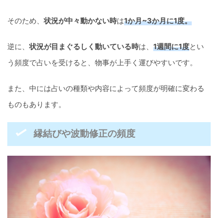
そのため、
状況が中々動かない時
は
1か月~3か月に1度。
逆に、
状況が目まぐるしく動いている時
は、
1週間に1度
とい
う頻度で占いを受けると、物事が上手く運びやすいです。
また、中には占いの種類や内容によって頻度が明確に変わる
ものもあります。
縁結びや波動修正の頻度