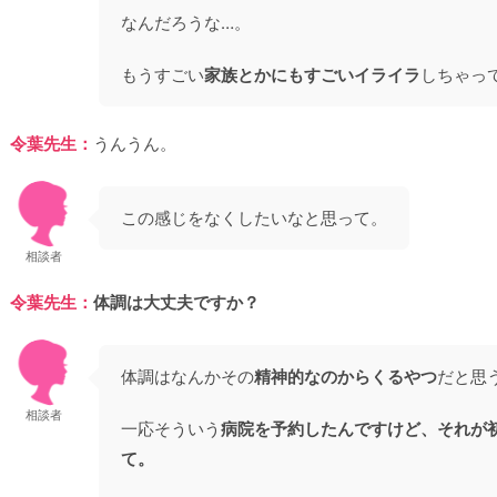
なんだろうな…。
もうすごい
家族とかにもすごいイライラ
しちゃっ
令葉先生：
うんうん。
この感じをなくしたいなと思って。
相談者
令葉先生：
体調は大丈夫ですか？
体調はなんかその
精神的なのからくるやつ
だと思
相談者
一応そういう
病院を予約したんですけど、それが初
て。