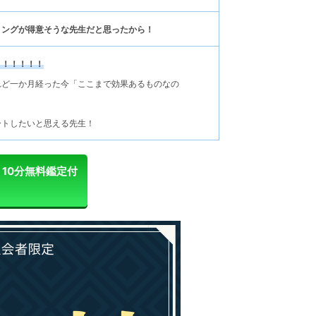
リングが得意そうな先生だと思ったから！
！！！！！！
れど一か月経った今「ここまで効果あるものなの
ートしたいと思える先生！
10分無料鑑定付