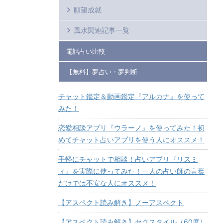
願望成就
風水関連記事一覧
電話占い比較
【無料】夢占い・夢判断
チャット鑑定＆動画鑑定『アルカナ』を使って
みた！
恋愛相談アプリ『ウラーノ』を使ってみた！初
めてチャット占いアプリを使う人にオススメ！
手軽にチャットで相談！占いアプリ『リスミ
ィ』を実際に使ってみた！一人の占い師の言葉
だけでは不安な人にオススメ！
【アスペクト読み解き】ノーアスペクト
【アスペクト読み解き】セクスタイル（60度）