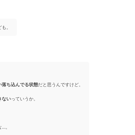
ども。
。
い落ち込んでる状態
だと思うんですけど。
きない
っていうか。
な…。