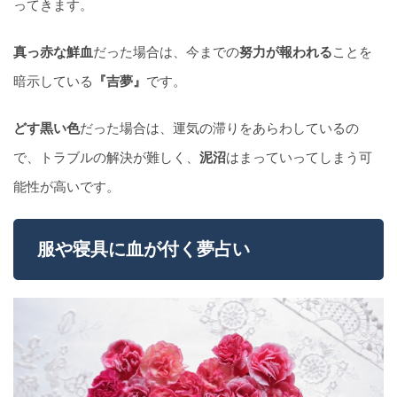
ってきます。
真っ赤な鮮血
だった場合は、今までの
努力が報われる
ことを
暗示している
『吉夢』
です。
どす黒い色
だった場合は、運気の滞りをあらわしているの
で、トラブルの解決が難しく、
泥沼
はまっていってしまう可
能性が高いです。
服や寝具に血が付く夢占い