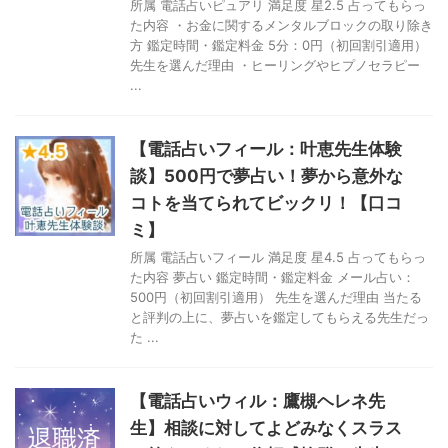
所属 電話占いピュアリ 満足度 星2.5 占ってもらっ
た内容 ・お金に関するメンタルブロックの取り除き
方 鑑定時間・鑑定料金 5分：0円（初回割引適用）
先生を選んだ理由 ・ヒーリングやヒプノセラピー
...
【電話占いフィール：叶恵先生体験
談】500円で夢占い！夢から意外な
コトを当てられてビックリ！【口コ
ミ】
所属 電話占いフィール 満足度 星4.5 占ってもらっ
た内容 夢占い 鑑定時間・鑑定料金 メール占い：
500円（初回割引適用） 先生を選んだ理由 当たる
と評判の上に、夢占いを鑑定してもらえる先生だっ
た ...
【電話占いウィル：鷹槻ヘレネ先
生】相談に対してよどみなくスラス