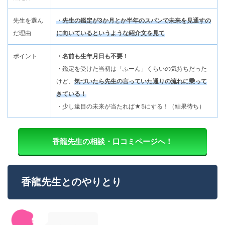
先生を選ん
・先生の鑑定が3か月とか半年のスパンで未来を見通すの
だ理由
に向いているというような紹介文を見て
ポイント
・名前も生年月日も不要！
・鑑定を受けた当初は「ふーん」くらいの気持ちだった
けど、
気づいたら先生の言っていた通りの流れに乗って
きている！
・少し遠目の未来が当たれば★5にする！（結果待ち）
香龍先生の相談・口コミページへ！
香龍先生とのやりとり