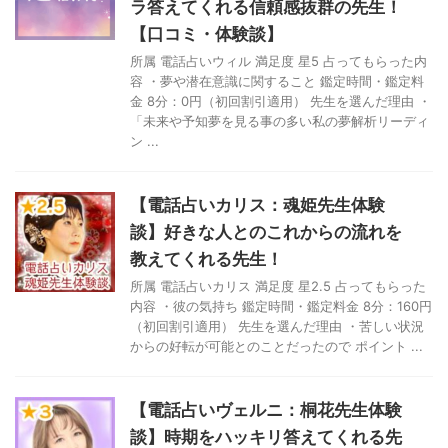
ラ答えてくれる信頼感抜群の先生！
【口コミ・体験談】
所属 電話占いウィル 満足度 星5 占ってもらった内
容 ・夢や潜在意識に関すること 鑑定時間・鑑定料
金 8分：0円（初回割引適用） 先生を選んだ理由 ・
「未来や予知夢を見る事の多い私の夢解析リーディ
ン ...
【電話占いカリス：魂姫先生体験
談】好きな人とのこれからの流れを
教えてくれる先生！
所属 電話占いカリス 満足度 星2.5 占ってもらった
内容 ・彼の気持ち 鑑定時間・鑑定料金 8分：160円
（初回割引適用） 先生を選んだ理由 ・苦しい状況
からの好転が可能とのことだったので ポイント ...
【電話占いヴェルニ：桐花先生体験
談】時期をハッキリ答えてくれる先